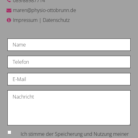
089/88987714
maren@physio-ottobrunn.de
Impressum
|
Datenschutz
Ich stimme der Speicherung und Nutzung meiner