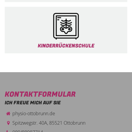
KINDERRÜCKENSCHULE
KONTAKTFORMULAR
ICH FREUE MICH AUF SIE
physio-ottobrunn.de
Spitzwegstr. 40A
,
85521
Ottobrunn